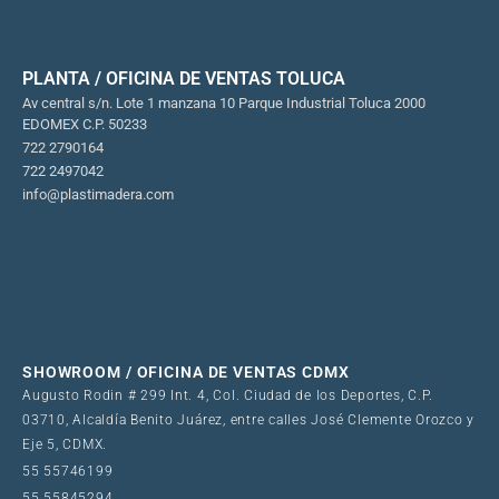
PLANTA / OFICINA DE VENTAS TOLUCA
Av central s/n. Lote 1 manzana 10 Parque Industrial Toluca 2000
EDOMEX C.P. 50233
722 2790164
722 2497042
info@plastimadera.com
SHOWROOM / OFICINA DE VENTAS CDMX
Augusto Rodin # 299 Int. 4, Col. Ciudad de los Deportes, C.P.
03710, Alcaldía Benito Juárez, entre calles José Clemente Orozco y
Eje 5, CDMX.
55 55746199
55 55845294