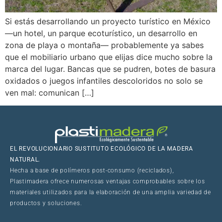
Si estás desarrollando un proyecto turístico en México
—un hotel, un parque ecoturístico, un desarrollo en
zona de playa o montaña— probablemente ya sabes
que el mobiliario urbano que elijas dice mucho sobre la
marca del lugar. Bancas que se pudren, botes de basura
oxidados o juegos infantiles descoloridos no solo se
ven mal: comunican […]
EL REVOLUCIONARIO SUSTITUTO ECOLÓGICO DE LA MADERA
NATURAL.
Hecha a base de polímeros post-consumo (reciclados),
Plastimadera ofrece numerosas ventajas comprobables sobre los
materiales utilizados para la elaboración de una amplia variedad de
productos y soluciones.