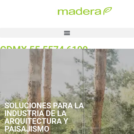
CDMX 55 5574 6199
Planta 722 279 0164
Solicita cotización
Soluciones Plastimadera®
para Arquitectura y Paisajismo
SOLUCIONES PARA LA
INDUSTRIA DE LA
ARQUITECTURA Y
PAISAJISMO