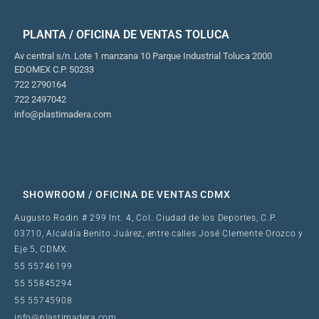
PLANTA / OFICINA DE VENTAS TOLUCA
Av central s/n. Lote 1 manzana 10 Parque Industrial Toluca 2000
EDOMEX C.P. 50233
722 2790164
722 2497042
info@plastimadera.com
SHOWROOM / OFICINA DE VENTAS CDMX
Augusto Rodin # 299 Int. 4, Col. Ciudad de los Deportes, C.P.
03710, Alcaldía Benito Juárez, entre calles José Clemente Orozco y
Eje 5, CDMX.
55 55746199
55 55845294
55 55745908
info@plastimadera.com