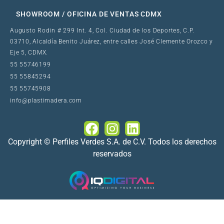
SHOWROOM / OFICINA DE VENTAS CDMX
Augusto Rodin # 299 Int. 4, Col. Ciudad de los Deportes, C.P.
03710, Alcaldía Benito Juárez, entre calles José Clemente Orozco y
Eje 5, CDMX.
55 55746199
55 55845294
55 55745908
info@plastimadera.com
Copyright © Perfiles Verdes S.A. de C.V. Todos los derechos
reservados