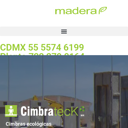
CDMX 55 5574 6199
Planta 722 279 0164
Solicita cotización
Cimbras Ecológicas de Alta
Duración Cimbrateck® |
Plastimadera
Cimbras ecológicas