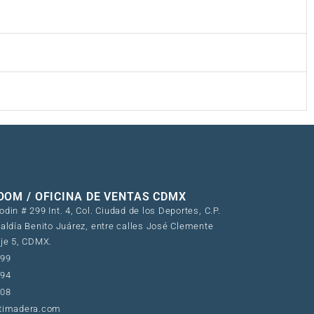
OM / OFICINA DE VENTAS CDMX
din # 299 Int. 4, Col. Ciudad de los Deportes, C.P.
aldía Benito Juárez, entre calles José Clemente
Eje 5, CDMX.
199
294
908
timadera.com