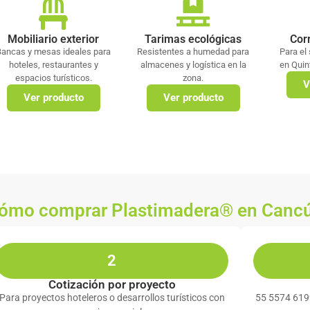
Mobiliario exterior
Tarimas ecológicas
Cor
Bancas y mesas ideales para
Resistentes a humedad para
Para el
hoteles, restaurantes y
almacenes y logística en la
en Quin
espacios turísticos.
zona.
V
Ver producto
Ver producto
ómo comprar Plastimadera® en Canc
2
Cotización por proyecto
Para proyectos hoteleros o desarrollos turísticos con
55 5574 619