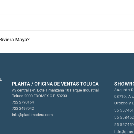
 Riviera Maya?
E
PLANTA / OFICINA DE VENTAS TOLUCA
SHOWRO
Augusto Ro
Av central s/n. Lote 1 manzana 10 Parque Industrial
Toluca 2000 EDOMEX C.P. 50233
03710, Alc
722 2790164
Orozco y 
722 2497042
55 55746
info@plastimadera.com
55 55845
55 55745
info@plas