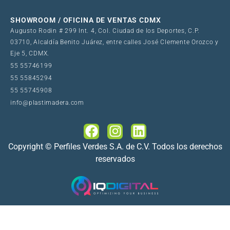
SHOWROOM / OFICINA DE VENTAS CDMX
Augusto Rodin # 299 Int. 4, Col. Ciudad de los Deportes, C.P.
03710, Alcaldía Benito Juárez, entre calles José Clemente Orozco y
Eje 5, CDMX.
55 55746199
55 55845294
55 55745908
info@plastimadera.com
Copyright © Perfiles Verdes S.A. de C.V. Todos los derechos
reservados