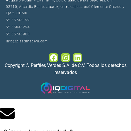
Augusto Rodin # 299 Int. 4, Col. Ciudad de los Deportes, C.P.
03710, Alcaldía Benito Juárez, entre calles José Clemente Orozco y
Eje 5, CDMX.
55 55746199
55 55845294
55 55745908
info@plastimadera.com
Copyright © Perfiles Verdes S.A. de C.V. Todos los derechos
reservados