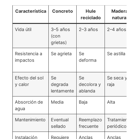
Característica
Concreto
Hule
Madera
reciclado
natural
Vida útil
3–5 años
2–3 años
2–4 años
(con
grietas)
Resistencia a
Se agrieta
Se
Se astilla
A
impactos
deforma
Efecto del sol
Se
Se
Se seca y
y calor
degrada
decolora y
raja
c
lentamente
ablanda
Absorción de
Media
Baja
Alta
agua
Mantenimiento
Eventual
Reemplazo
Tratamiento
sellado
frecuente
periódico
Instalación
Requiere
Anclas
Anclas