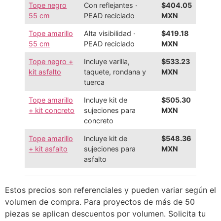
Tope negro
Con reflejantes ·
$404.05
55 cm
PEAD reciclado
MXN
Tope amarillo
Alta visibilidad ·
$419.18
55 cm
PEAD reciclado
MXN
Tope negro +
Incluye varilla,
$533.23
kit asfalto
taquete, rondana y
MXN
tuerca
Tope amarillo
Incluye kit de
$505.30
+ kit concreto
sujeciones para
MXN
concreto
Tope amarillo
Incluye kit de
$548.36
+ kit asfalto
sujeciones para
MXN
asfalto
Estos precios son referenciales y pueden variar según el
volumen de compra. Para proyectos de más de 50
piezas se aplican descuentos por volumen. Solicita tu