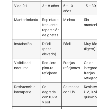
Vida útil
3 – 8 años
5 – 10
15 – 30 años
años
Mantenimiento
Repintado
Mínimo
Sin
frecuente,
mantenimiento
reparación
de grietas
Instalación
Difícil
Fácil
Muy fácil
(peso
(ligero)
elevado)
Visibilidad
Requiere
Franjas
Color
nocturna
pintura
reflejantes
integrado +
reflejante
franjas
reflejantes
Resistencia a
Se
Se reseca
Resistente a
intemperie
degrada
con UV
UV, lluvia y
con lluvia
químicos
y sol